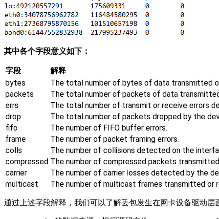
其中各个字段意义如下：
字段
解释
bytes
The total number of bytes of data transmitted or
packets
The total number of packets of data transmitted 
errs
The total number of transmit or receive errors de
drop
The total number of packets dropped by the devi
fifo
The number of FIFO buffer errors.
frame
The number of packet framing errors.
colls
The number of collisions detected on the interfa
compressed
The number of compressed packets transmitted or 
carrier
The number of carrier losses detected by the dev
multicast
The number of multicast frames transmitted or re
通过上述字段解释，我们可以了解丢包发生在网卡设备驱动层