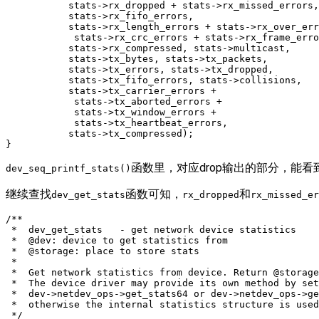
           stats->rx_dropped + stats->rx_missed_errors,

           stats->rx_fifo_errors,

           stats->rx_length_errors + stats->rx_over_err
            stats->rx_crc_errors + stats->rx_frame_erro
           stats->rx_compressed, stats->multicast,

           stats->tx_bytes, stats->tx_packets,

           stats->tx_errors, stats->tx_dropped,

           stats->tx_fifo_errors, stats->collisions,

           stats->tx_carrier_errors +

            stats->tx_aborted_errors +

            stats->tx_window_errors +

            stats->tx_heartbeat_errors,

           stats->tx_compressed);

函数里，对应drop输出的部分，能
dev_seq_printf_stats()
继续查找
函数可知，
和
dev_get_stats
rx_dropped
rx_missed_er
/**

 *  dev_get_stats   - get network device statistics

 *  @dev: device to get statistics from

 *  @storage: place to store stats

 *

 *  Get network statistics from device. Return @storage
 *  The device driver may provide its own method by set
 *  dev->netdev_ops->get_stats64 or dev->netdev_ops->ge
 *  otherwise the internal statistics structure is used
 */