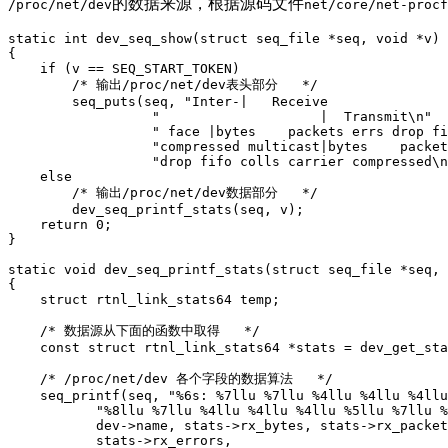
的数据来源，根据源码文件
/proc/net/dev
net/core/net-procf
static
int
dev_seq_show
(struct seq_file *seq, 
void
 *v)
{

if
 (v == SEQ_START_TOKEN)

/* 输出/proc/net/dev表头部分   */
        seq_puts(seq, 
"Inter-|   Receive               
"                    |  Transmit\n"
" face |bytes    packets errs drop fi
"compressed multicast|bytes    packet
"drop fifo colls carrier compressed\n
else
/* 输出/proc/net/dev数据部分   */
        dev_seq_printf_stats(seq, v);

return
0
;

}

static
void
dev_seq_printf_stats
(struct seq_file *seq, 
{

struct
rtnl_link_stats64
temp
;
/* 数据源从下面的函数中取得   */
const
struct
rtnl_link_stats64
 *
stats
 = 
dev_get_sta
/* /proc/net/dev 各个字段的数据算法   */
    seq_printf(seq, 
"%6s: %7llu %7llu %4llu %4llu %4llu
"%8llu %7llu %4llu %4llu %4llu %5llu %7llu %
           dev->name, stats->rx_bytes, stats->rx_packet
           stats->rx_errors,
