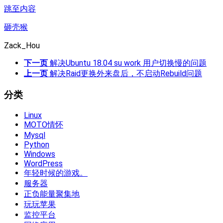
跳至内容
砸壳猴
Zack_Hou
下一页
解决Ubuntu 18.04 su work 用户切换慢的问题
上一页
解决Raid更换外来盘后，不启动Rebuild问题
分类
Linux
MOTO情怀
Mysql
Python
Windows
WordPress
年轻时候的游戏。
服务器
正负能量聚集地
玩玩苹果
监控平台