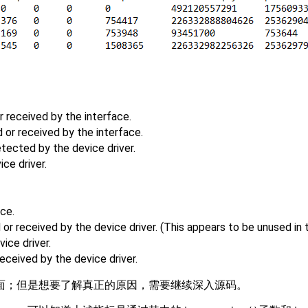
 received by the interface.
or received by the interface.
tected by the device driver.
ce driver.
ce.
received by the device driver. (This appears to be unused in th
ice driver.
ceived by the device driver.
面；但是想要了解真正的原因，需要继续深入源码。