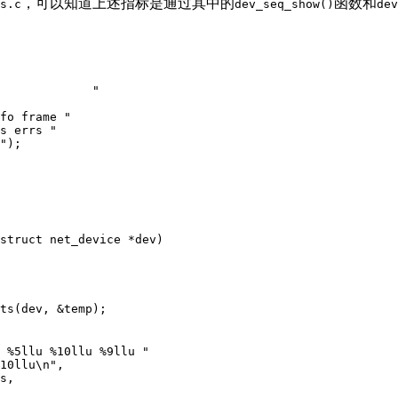
，可以知道上述指标是通过其中的
函数和
s.c
dev_seq_show()
dev
             "
fo frame "
s errs "
"
);

struct net_device *dev)
ts
(
dev
, &
temp
);
 %5llu %10llu %9llu "
10llu\n"
,

s,
