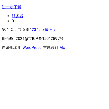
进一步了解
服务器
0
第 1 页，共 6 页
1
2
3
4
5
...
»
最旧 »
砸壳猴_2021@京ICP备15012897号
自豪地采用
WordPress
. 主题设计
Alx
.