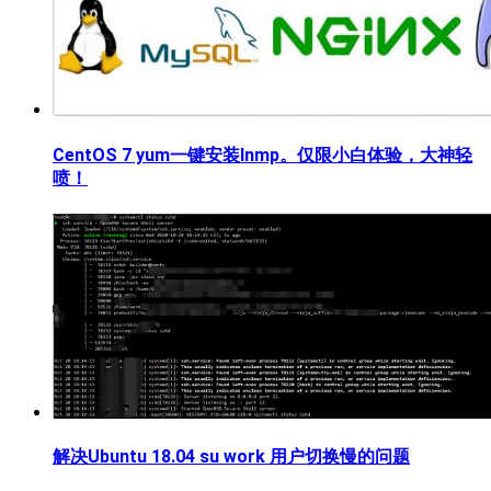
CentOS 7 yum一键安装lnmp。仅限小白体验，大神轻
喷！
解决Ubuntu 18.04 su work 用户切换慢的问题