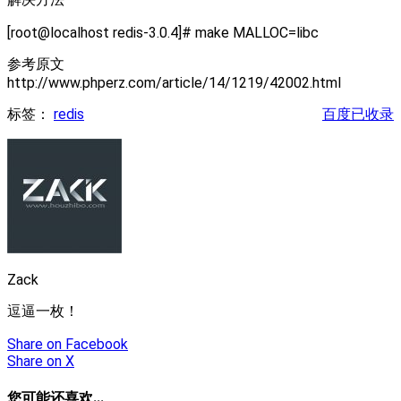
[root@localhost redis-3.0.4]# make MALLOC=libc
参考原文
http://www.phperz.com/article/14/1219/42002.html
标签：
redis
百度已收录
Zack
逗逼一枚！
Share
on Facebook
Share
on X
您可能还喜欢...