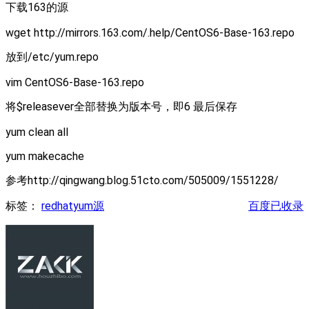
下载163的源
wget http://mirrors.163.com/.help/CentOS6-Base-163.repo
放到/etc/yum.repo
vim CentOS6-Base-163.repo
将$releasever全部替换为版本号，即6 最后保存
yum clean all
yum makecache
参考http://qingwang.blog.51cto.com/505009/1551228/
标签：
redhat
yum
源
百度已收录