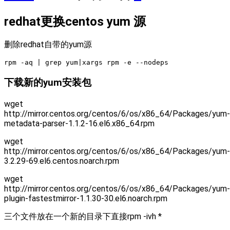
redhat更换centos yum 源
删除redhat自带的yum源
rpm -aq | grep yum|xargs rpm -e --nodeps
下载新的yum安装包
wget
http://mirror.centos.org/centos/6/os/x86_64/Packages/yum-
metadata-parser-1.1.2-16.el6.x86_64.rpm
wget
http://mirror.centos.org/centos/6/os/x86_64/Packages/yum-
3.2.29-69.el6.centos.noarch.rpm
wget
http://mirror.centos.org/centos/6/os/x86_64/Packages/yum-
plugin-fastestmirror-1.1.30-30.el6.noarch.rpm
三个文件放在一个新的目录下直接rpm -ivh *