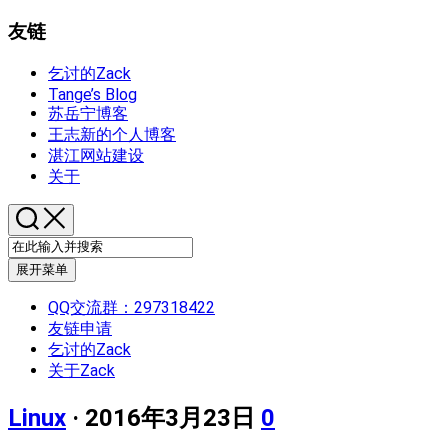
友链
乞讨的Zack
Tange’s Blog
苏岳宁博客
王志新的个人博客
湛江网站建设
关于
展开菜单
QQ交流群：297318422
友链申请
乞讨的Zack
关于Zack
Linux
· 2016年3月23日
0