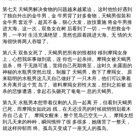
第七天 天蝎男解决食物的问题越来越紧迫， 这时他恰好遇到
了独自外出的金牛男，金 牛男背了好多食物，天蝎男假装和
金牛男 套近乎，趁其不备，狠心大发，故技重施 将金牛男推
进大海。这一次，双鱼女在树 后看到了一切，一半想救金牛
男，一半对 生活充满绝望，竟然也跟着跳进大海。无 情的大
海很快将两人吞噬了。
第八天 双鱼女死了，天蝎男把所有的恨都转 移到摩羯女身
上，心想我坏事做到底，连 你也一起杀掉。摩羯女被天蝎男
追杀，终 于无路可逃，觉得自己死期将至，这时久 未露面的
神秘的水瓶男突然出现，制服了 天蝎男，救下了摩羯女。 原
来聪明的水瓶男这几天自己做好了 一只木舟，他们可以乘着
木舟离开这个荒 岛了。谁料摩羯女邪性大发，想到之前被 追
杀的悲惨遭遇，拿起石头砸死了奄奄一 息的天蝎男。
第九天 水瓶男本想带着仅剩的人员一起离 开，但看到天蝎男
已死，而摩羯女如此凶 残，在天还没亮的时候就悄悄划着木
舟自 己走了。 摩羯女醒来，整个荒岛已空无一人， 摩羯女想
到几天来的种种，瞬间憔悴了很 多很多，她痛苦了一整天，
就这样抑郁而 终。孤岛又变成了一座无人的孤岛。