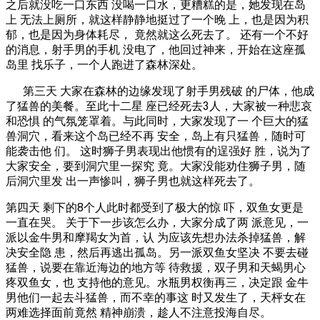
之后就没吃一口东西 没喝一口水，更糟糕的是，她发现在岛
上 无法上厕所，就这样静静地挺过了一个晚 上，也是因为积
郁，也是因为身体耗尽， 竟然就这么死去了。 还有一个不好
的消息，射手男的手机 没电了，他回过神来，开始在这座孤
岛里 找乐子，一个人跑进了森林深处。
第三天 大家在森林的边缘发现了射手男残破 的尸体，他成
了猛兽的美餐。至此十二星 座已经死去3人，大家被一种悲哀
和恐惧 的气氛笼罩着。与此同时，大家发现了一 个巨大的猛
兽洞穴，看来这个岛已经不再 安全，岛上有只猛兽，随时可
能袭击他 们。 这时狮子男表现出他惯有的逞强好 胜，说为了
大家安全，要到洞穴里一探究 竟。大家没能劝住狮子男，随
后洞穴里发 出一声惨叫，狮子男也就这样死去了。
第四天 剩下的8个人此时都受到了极大的惊 吓，双鱼女更是
一直在哭。 关于下一步该怎么办，大家分成了两 派意见，一
派以金牛男和摩羯女为首，认 为应该先想办法杀掉猛兽，解
决安全隐 患，然后再逃出孤岛。另一派双鱼女坚决 不要去碰
猛兽，说要在靠近海边的地方等 待救援，双子男和天蝎男心
疼双鱼女，也 支持他的意见。水瓶男权衡再三，决定跟 金牛
男他们一起去斗猛兽，而不幸的事这 时又发生了，天枰女在
两难选择面前竟然 精神崩溃，趁人不注意投海自尽。