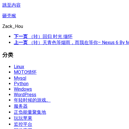
跳至内容
砸壳猴
Zack_Hou
下一页
（转）回归 时光 缅怀
上一页
（转）天青色等烟雨，而我在等你– Nexus 6 By Mot
分类
Linux
MOTO情怀
Mysql
Python
Windows
WordPress
年轻时候的游戏。
服务器
正负能量聚集地
玩玩苹果
监控平台