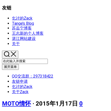
友链
乞讨的Zack
Tange’s Blog
苏岳宁博客
王志新的个人博客
湛江网站建设
关于
展开菜单
QQ交流群：297318422
友链申请
乞讨的Zack
关于Zack
MOTO情怀
· 2015年1月17日
0