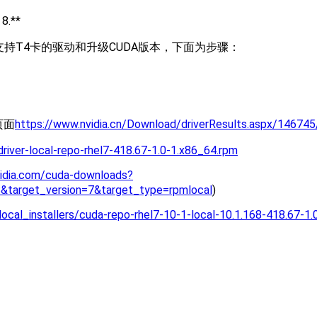
.**
装支持T4卡的驱动和升级CUDA版本，下面为步骤：
b页面
https://www.nvidia.cn/Download/driverResults.aspx/146745
driver-local-repo-rhel7-418.67-1.0-1.x86_64.rpm
vidia.com/cuda-downloads?
&target_version=7&target_type=rpmlocal
)
ocal_installers/cuda-repo-rhel7-10-1-local-10.1.168-418.67-1.