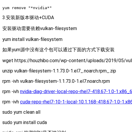
yum remove "*nvidia*"
3.安装新版本驱动+CUDA
安装驱动需要依赖vulkan-filesystem
yum install vulkan-filesystem
如果yum源中没有这个包可以通过下面的方式下载安装
wget https://houzhibo.com/wp-content/uploads/2019/05/vulka
unzip vulkan-filesystem-1.1.73.0-1.el7_.noarch.rpm_.zip
rpm -ivh vulkan-filesystem-1.1.73.0-1.el7.noarch.rpm
rpm -ivh
nvidia-diag-driver-local-repo-rhel7-418.67-1.0-1.x86_
rpm -ivh
cuda-repo-rhel7-10-1-local-10.1.168-418.67-1.0-1.x
sudo yum clean all
sudo yum install cuda