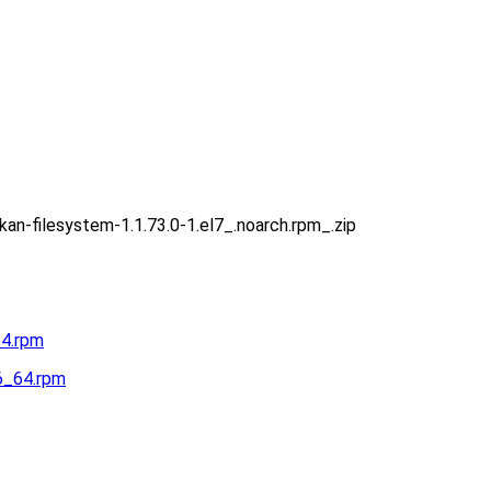
n-filesystem-1.1.73.0-1.el7_.noarch.rpm_.zip
64.rpm
86_64.rpm