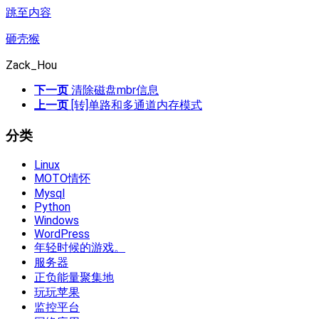
跳至内容
砸壳猴
Zack_Hou
下一页
清除磁盘mbr信息
上一页
[转]单路和多通道内存模式
分类
Linux
MOTO情怀
Mysql
Python
Windows
WordPress
年轻时候的游戏。
服务器
正负能量聚集地
玩玩苹果
监控平台