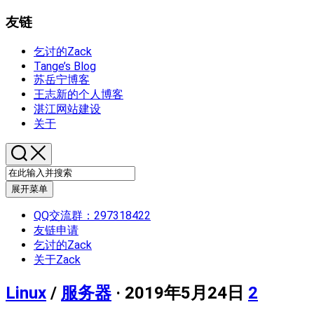
友链
乞讨的Zack
Tange’s Blog
苏岳宁博客
王志新的个人博客
湛江网站建设
关于
展开菜单
QQ交流群：297318422
友链申请
乞讨的Zack
关于Zack
Linux
/
服务器
· 2019年5月24日
2