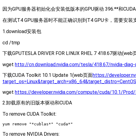
因为GPU服务器初始化会安装低版本的GPU驱动 396.**和CUDA 8
在测试T4 GPU服务器时不能正确识别到T4 GPU卡，需要安
1.download安装包
cd /tmp
下载GPUTESLA DRIVER FOR LINUX RHEL 7 418.67驱动(we
wget
http://cn.download.nvidia.com/tesla/418.67/nvidia-diag-
下载CUDA Toolkit 10.1 Update 1(web页面
https://developer.n
target_os=Linux&target_arch=x86_64&target_distro=CentOS
wget
https://developer.nvidia.com/compute/cuda/10.1/Prod/l
2.卸载原有的旧版本驱动和CUDA
To remove CUDA Toolkit:
yum remove "*cublas*" "cuda*"
To remove NVIDIA Drivers: