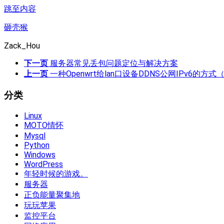
跳至内容
砸壳猴
Zack_Hou
下一页
服务器常见丢包问题定位与解决方案
上一页
一种Openwrt给lan口设备DDNS公网IPv6的方
分类
Linux
MOTO情怀
Mysql
Python
Windows
WordPress
年轻时候的游戏。
服务器
正负能量聚集地
玩玩苹果
监控平台