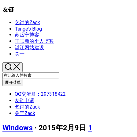
友链
乞讨的Zack
Tange’s Blog
苏岳宁博客
王志新的个人博客
湛江网站建设
关于
展开菜单
QQ交流群：297318422
友链申请
乞讨的Zack
关于Zack
Windows
· 2015年2月9日
1