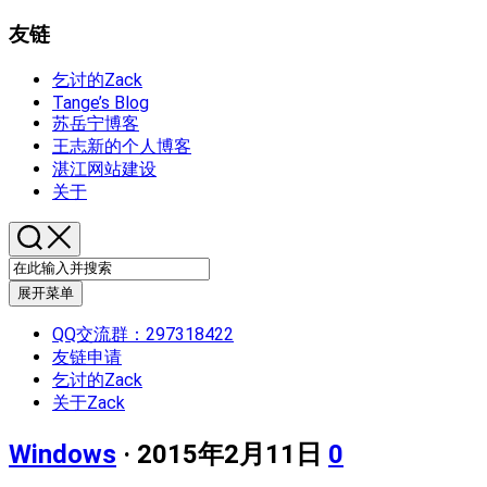
友链
乞讨的Zack
Tange’s Blog
苏岳宁博客
王志新的个人博客
湛江网站建设
关于
展开菜单
QQ交流群：297318422
友链申请
乞讨的Zack
关于Zack
Windows
· 2015年2月11日
0