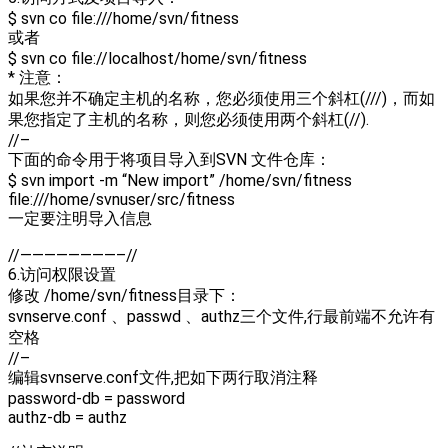
$ svn co file:///home/svn/fitness
或者
$ svn co file://localhost/home/svn/fitness
* 注意：
如果您并不确定主机的名称，您必须使用三个斜杠(///)，而如
果您指定了主机的名称，则您必须使用两个斜杠(//).
//–
下面的命令用于将项目导入到SVN 文件仓库：
$ svn import -m “New import” /home/svn/fitness
file:///home/svnuser/src/fitness
一定要注明导入信息
//————————–//
6.访问权限设置
修改 /home/svn/fitness目录下：
svnserve.conf 、passwd 、authz三个文件,行最前端不允许有
空格
//–
编辑svnserve.conf文件,把如下两行取消注释
password-db = password
authz-db = authz