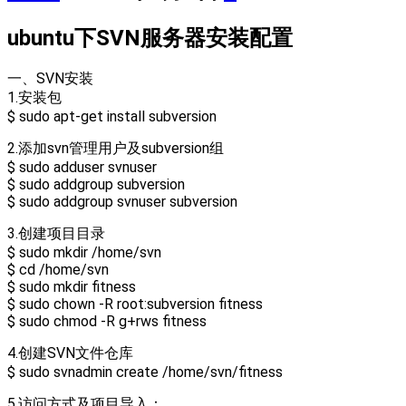
ubuntu下SVN服务器安装配置
一、SVN安装
1.安装包
$ sudo apt-get install subversion
2.添加svn管理用户及subversion组
$ sudo adduser svnuser
$ sudo addgroup subversion
$ sudo addgroup svnuser subversion
3.创建项目目录
$ sudo mkdir /home/svn
$ cd /home/svn
$ sudo mkdir fitness
$ sudo chown -R root:subversion fitness
$ sudo chmod -R g+rws fitness
4.创建SVN文件仓库
$ sudo svnadmin create /home/svn/fitness
5.访问方式及项目导入：