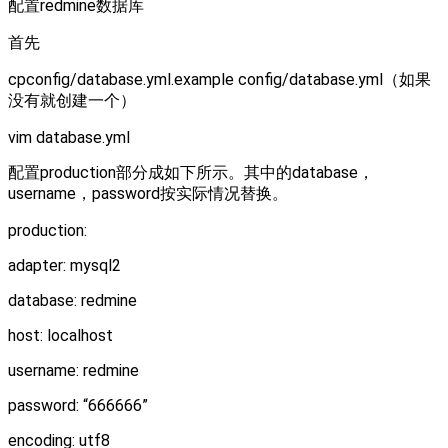
配置redmine数据库
首先
cpconfig/database.yml.example config/database.yml（如果
没有就创建一个）
vim database.yml
配置production部分成如下所示。其中的database，
username，password按实际情况替换。
production:
adapter: mysql2
database: redmine
host: localhost
username: redmine
password: “666666”
encoding: utf8