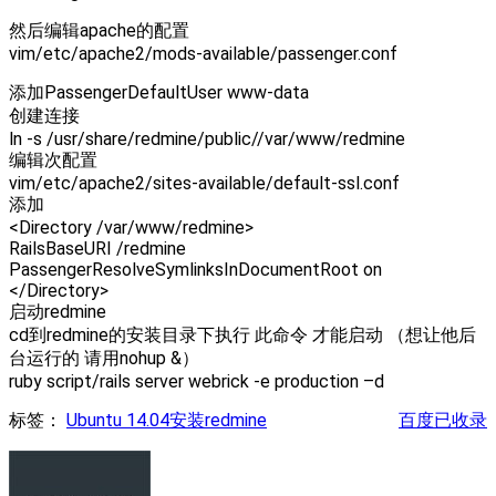
然后编辑apache的配置
vim/etc/apache2/mods-available/passenger.conf
添加PassengerDefaultUser www-data
创建连接
ln -s /usr/share/redmine/public//var/www/redmine
编辑次配置
vim/etc/apache2/sites-available/default-ssl.conf
添加
<Directory /var/www/redmine>
RailsBaseURI /redmine
PassengerResolveSymlinksInDocumentRoot on
</Directory>
启动redmine
cd到redmine的安装目录下执行 此命令 才能启动 （想让他后
台运行的 请用nohup &）
ruby script/rails server webrick -e production –d
标签：
Ubuntu 14.04安装redmine
百度已收录