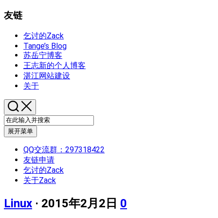
友链
乞讨的Zack
Tange’s Blog
苏岳宁博客
王志新的个人博客
湛江网站建设
关于
展开菜单
QQ交流群：297318422
友链申请
乞讨的Zack
关于Zack
Linux
· 2015年2月2日
0