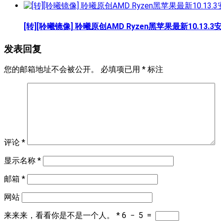
[转][聆曦镜像] 聆曦原创AMD Ryzen黑苹果最新10.1
发表回复
您的邮箱地址不会被公开。
必填项已用
*
标注
评论
*
显示名称
*
邮箱
*
网站
来来来，看看你是不是一个人。
*
6
−
5
=