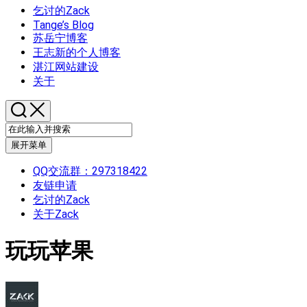
乞讨的Zack
Tange’s Blog
苏岳宁博客
王志新的个人博客
湛江网站建设
关于
展开菜单
QQ交流群：297318422
友链申请
乞讨的Zack
关于Zack
玩玩苹果