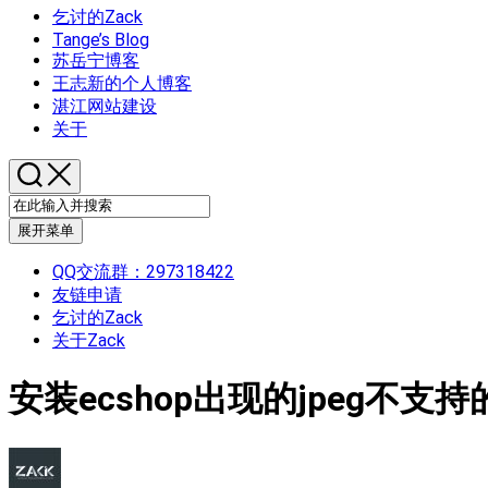
乞讨的Zack
Tange’s Blog
苏岳宁博客
王志新的个人博客
湛江网站建设
关于
展开菜单
QQ交流群：297318422
友链申请
乞讨的Zack
关于Zack
安装ecshop出现的jpeg不支