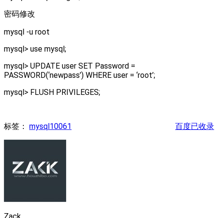
密码修改
mysql -u root
mysql> use mysql;
mysql> UPDATE user SET Password =
PASSWORD(‘newpass’) WHERE user = ‘root’;
mysql> FLUSH PRIVILEGES;
标签：
mysql10061
百度已收录
Zack