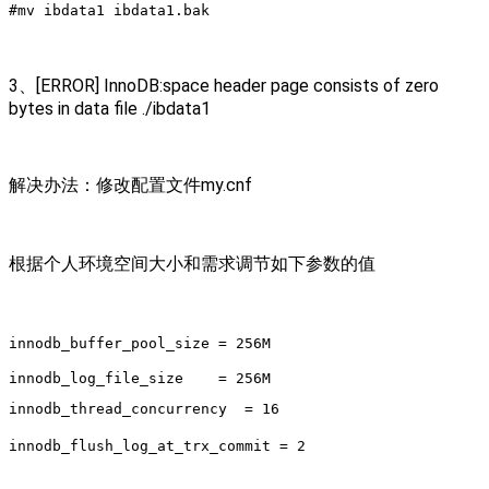
#mv ibdata1 ibdata1.bak
3、[ERROR] InnoDB:space header page consists of zero
bytes in data file ./ibdata1
解决办法：修改配置文件my.cnf
根据个人环境空间大小和需求调节如下参数的值
innodb_buffer_pool_size = 256M
innodb_log_file_size = 256M
innodb_thread_concurrency = 16
innodb_flush_log_at_trx_commit = 2