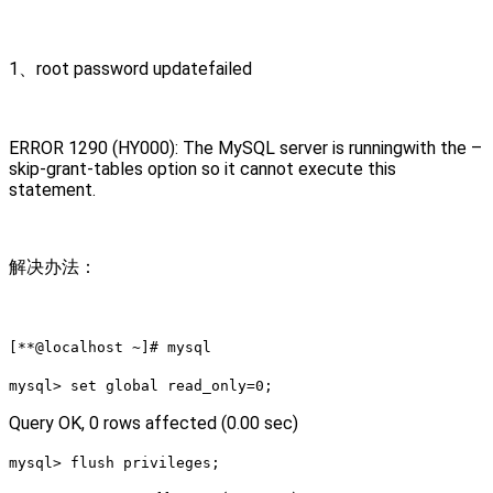
1、root password updatefailed
ERROR 1290 (HY000): The MySQL server is runningwith the –
skip-grant-tables option so it cannot execute this
statement.
解决办法：
[**@localhost ~]# mysql
mysql> set global read_only=0;
Query OK, 0 rows affected (0.00 sec)
mysql> flush privileges;