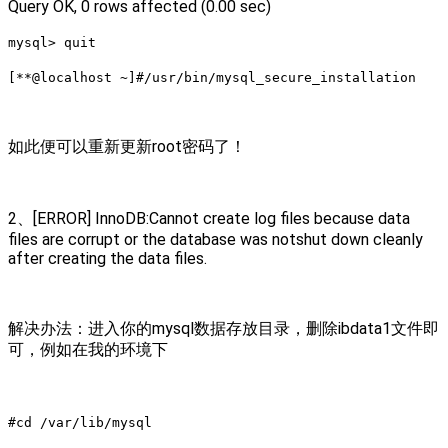
Query OK, 0 rows affected (0.00 sec)
mysql> quit
[**@localhost ~]#/usr/bin/mysql_secure_installation
如此便可以重新更新root密码了！
2、[ERROR] InnoDB:Cannot create log files because data
files are corrupt or the database was notshut down cleanly
after creating the data files.
解决办法：进入你的mysql数据存放目录，删除ibdata1文件即
可，例如在我的环境下
#cd /var/lib/mysql