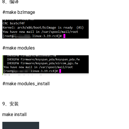
8、编译
#make bzImage
#make modules
#make modules_install
9、安装
make install