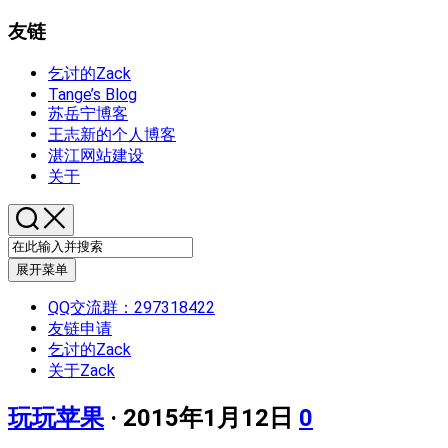
友链
乞讨的Zack
Tange’s Blog
苏岳宁博客
王志新的个人博客
湛江网站建设
关于
展开菜单
QQ交流群：297318422
友链申请
乞讨的Zack
关于Zack
玩玩苹果
· 2015年1月12日
0