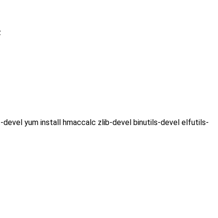
z
 install hmaccalc zlib-devel binutils-devel elfutils-