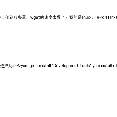
传到服务器。wget的速度太慢了）我的是linux-3.19-rc4.tar.x
oupinstall “Development Tools” yum install qt-devel yum