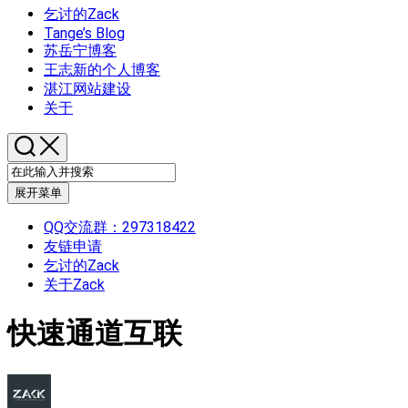
乞讨的Zack
Tange’s Blog
苏岳宁博客
王志新的个人博客
湛江网站建设
关于
展开菜单
QQ交流群：297318422
友链申请
乞讨的Zack
关于Zack
快速通道互联