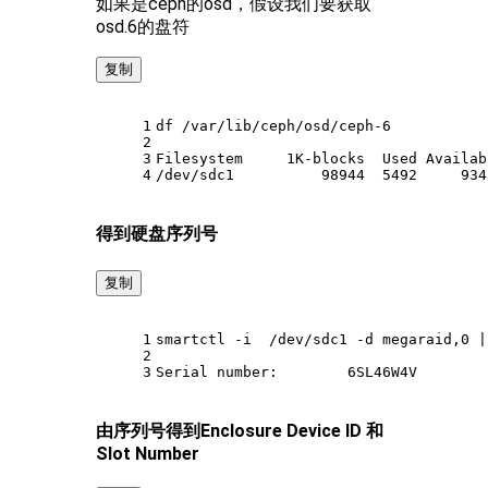
如果是ceph的osd，假设我们要获取
osd.6的盘符
复制
1
df /var/lib/ceph/osd/ceph-6
2
3
Filesystem     1K-blocks  Used Availab
4
/dev/sdc1          98944  5492     934
得到硬盘序列号
复制
1
smartctl -i  /dev/sdc1 -d megaraid,0 |
2
3
Serial number:        6SL46W4V
由序列号得到Enclosure Device ID 和
Slot Number