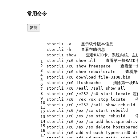
常用命令
复制
storcli -v    显示软件版本信息
storcli -h    查看帮助信息
storcli show    查看RAID卡、系统内核、
storcli /c0 show all    查看第
1
2
storcli /c0 show freespace    查
3
storcli /c0 show rebuildrate    查看
4
storcli /c0 download file=3108.bi
5
storcli /c0 flushcache     清除第一块
6
storcli /c0 /eall /sall show al
7
8
storcli /c0 /e252 /s0 start lo
9
storcli /c0  /ex /sx stop locat
10
storcli /c0 /e252 /sall show rebu
11
storcli /c0 /ex /sx start rebuild 
12
storcli /c0 /ex /sx stop rebuild  
13
14
storcli /c0 /ex /sx add hostsp
15
storcli /c0 /ex /sx delete hostspa
16
storcli /c0 add vd each 
type
=raid0 
17