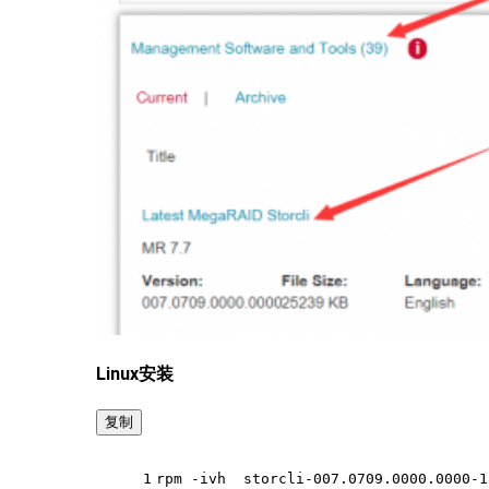
Linux安装
复制
1
rpm -ivh  storcli-007.0709.0000.0000-1