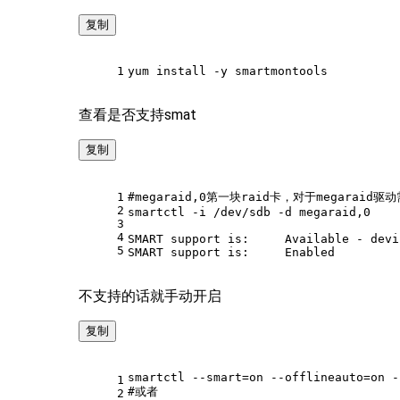
复制
1
yum install -y smartmontools
查看是否支持smat
复制
1
#megaraid,0第一块raid卡，对于megaraid驱动
2
smartctl -i /dev/sdb -d megaraid,0
3
4
SMART support is:     Available - devi
5
SMART support is:     Enabled
不支持的话就手动开启
复制
smartctl --smart=on --offlineauto=on -
1
#或者
2