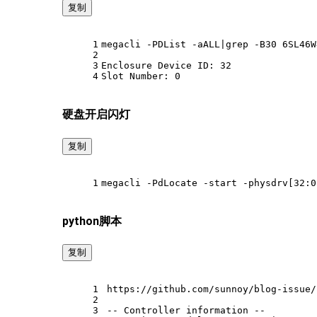
复制
1
megacli -PDList -aALL|grep -B30 6SL46W
2
3
Enclosure Device ID: 32
4
Slot Number: 0
硬盘开启闪灯
复制
1
megacli -PdLocate -start -physdrv[32:0
python脚本
复制
1
https://github.com/sunnoy/blog-issue/
2
3
-- Controller information --