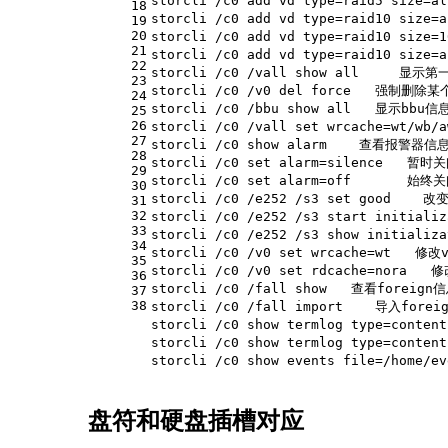
storcli /c0 add vd 
type
=raid5 size
18
storcli /c0 add vd 
type
=raid10 size
19
20
storcli /c0 add vd 
type
=raid10 size
21
storcli /c0 add vd 
type
=raid10 size
22
storcli /c0 /vall show all  
23
storcli /c0 /v0 del force   强制删
24
storcli /c0 /bbu show all   显示bbu信
25
26
storcli /c0 /vall 
set
 wrcache=wt/wb
27
storcli /c0 show alarm    查看报警器信
28
storcli /c0 
set
 alarm=silence   暂
29
storcli /c0 
set
 alarm=off       始
30
storcli /c0 /e252 /s3 
set
 good   
31
32
storcli /c0 /e252 /s3 start initi
33
storcli /c0 /e252 /s3 show initi
34
storcli /c0 /v0 
set
 wrcache=wt   修
35
storcli /c0 /v0 
set
 rdcache=nora  
36
storcli /c0 /fall show   查看foreign
37
38
storcli /c0 /fall import    导入forei
storcli /c0 show termlog 
type
=conte
storcli /c0 show termlog 
type
=content
storcli /c0 show events file=/home
盘符和硬盘插槽对应