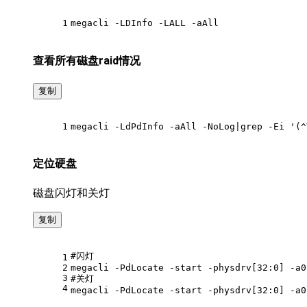
1
megacli -LDInfo -LALL -aAll
查看所有磁盘raid情况
复制
1
megacli -LdPdInfo -aAll -NoLog|grep -Ei 
'(^
定位硬盘
磁盘闪灯和关灯
复制
#闪灯
1
2
megacli -PdLocate -start -physdrv[32:0] -a0
3
#关灯
4
megacli -PdLocate -start -physdrv[32:0] -a0