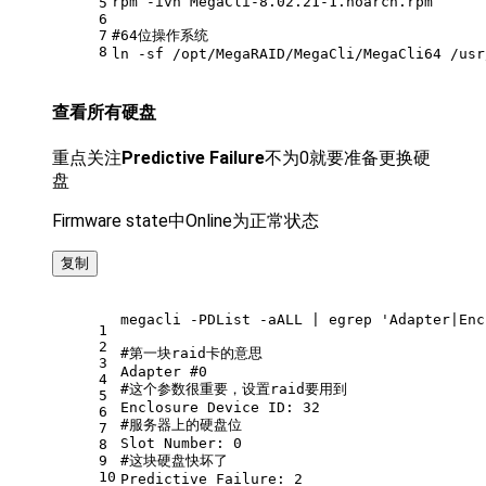
rpm -ivh MegaCli-8.02.21-1.noarch.rpm
5
6
7
#64位操作系统
8
ln -sf /opt/MegaRAID/MegaCli/MegaCli64 /usr
查看所有硬盘
重点关注
Predictive Failure
不为0就要准备更换硬
盘
Firmware state中Online为正常状态
复制
megacli -PDList -aALL | egrep 
'Adapter|Enc
1
2
#第一块raid卡的意思
3
Adapter 
#0 
4
#这个参数很重要，设置raid要用到
5
Enclosure Device ID: 32
6
#服务器上的硬盘位
7
Slot Number: 0
8
9
#这块硬盘快坏了
10
Predictive Failure: 2