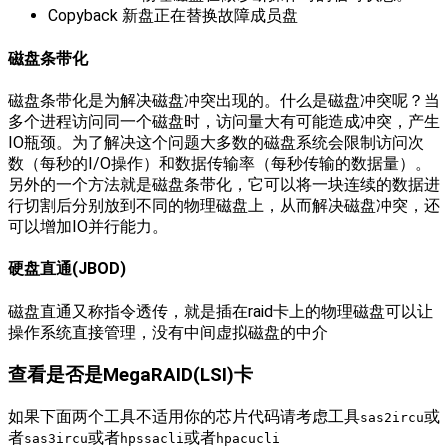
Copyback 新盘正在替换故障成员盘
磁盘条带化
磁盘条带化是为解决磁盘冲突出现的。什么是磁盘冲突呢？当
多个进程访问同一个磁盘时，访问量大有可能造成冲突，产生
IO瓶颈。为了解决这个问题大多数的磁盘系统会限制访问次
数（每秒的I/O操作）和数据传输率（每秒传输的数据量）。
另外的一个方法就是磁盘条带化，它可以将一块连续的数据进
行切割后分别放到不同的物理磁盘上，从而解决磁盘冲突，还
可以增加IO并行能力。
硬盘直通(JBOD)
磁盘直通又称指令透传，就是插在raid卡上的物理磁盘可以让
操作系统直接管理，没有中间虚拟磁盘的中介
查看是否是MegaRAID(LSI)卡
如果下面两个工具不适用你的芯片代码请考虑工具
或
sas2ircu
者
或者
或者
sas3ircu
hpssacli
hpacucli