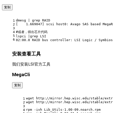
复制
dmesg | grep RAID
1
[    1.669047] scsi host0: Avago SAS based MegaR
2
3
4
#或者，得出芯片代码
5
lspci |grep LSI
6
02:00.0 RAID bus controller: LSI Logic / Symbios
安装查看工具
我们安装LSI官方工具
MegaCli
复制
wget http://mirror.hep.wisc.edu/stable/extr
1
wget http://mirror.hep.wisc.edu/stable/extr
2
3
rpm -ivh Lib_Utils-1.00-09.noarch.rpm
4