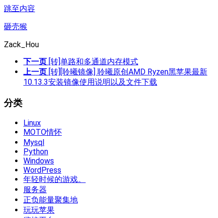
跳至内容
砸壳猴
Zack_Hou
下一页
[转]单路和多通道内存模式
上一页
[转][聆曦镜像] 聆曦原创AMD Ryzen黑苹果最新
10.13.3安装镜像使用说明以及文件下载
分类
Linux
MOTO情怀
Mysql
Python
Windows
WordPress
年轻时候的游戏。
服务器
正负能量聚集地
玩玩苹果