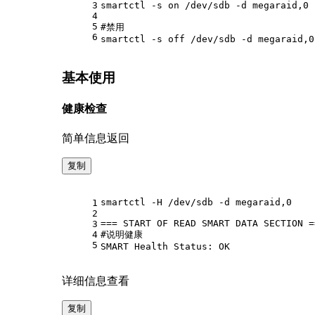
3
smartctl -s on /dev/sdb -d megaraid,0
4
5
#禁用
6
smartctl -s off /dev/sdb -d megaraid,0
基本使用
健康检查
简单信息返回
复制
smartctl -H /dev/sdb -d megaraid,0
1
2
=== START OF READ SMART DATA SECTION =
3
4
#说明健康
5
SMART Health Status: OK
详细信息查看
复制